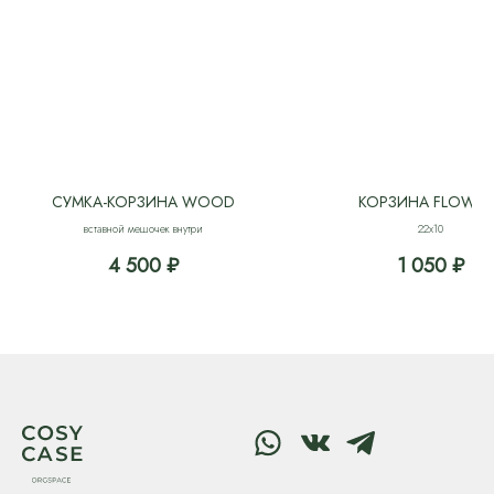
СУМКА-КОРЗИНА WOOD
КОРЗИНА FLOWER
вставной мешочек внутри
22x10
4 500
₽
1 050
₽